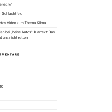
danach?
in Schlachtfeld
tes Video zum Thema Klima
n bei „heise Autos“: Klartext: Das
d uns nicht retten
MMENTARE
20