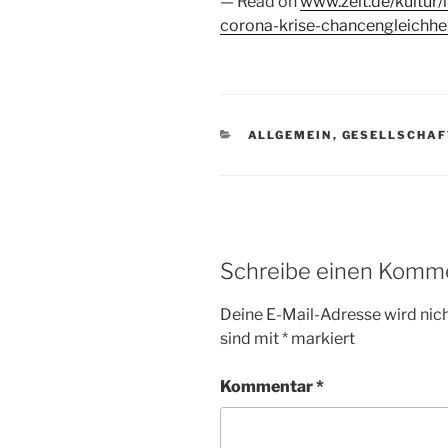
— Read on
www.zeit.de/kultur/l
corona-krise-chancengleichhei
KATEGORIEN
ALLGEMEIN
,
GESELLSCHAF
Schreibe einen Komm
Deine E-Mail-Adresse wird nicht
sind mit
*
markiert
Kommentar
*