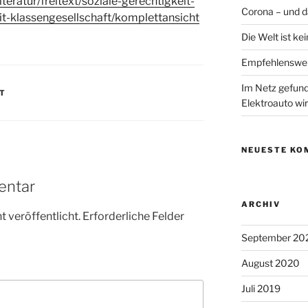
iteratur/freitext/soziale-gerechtigkeit-
Corona – und 
t-klassengesellschaft/komplettansicht
Die Welt ist ke
Empfehlenswer
Im Netz gefunde
T
Elektroauto wir
NEUESTE KO
entar
ARCHIV
 veröffentlicht.
Erforderliche Felder
September 20
August 2020
Juli 2019