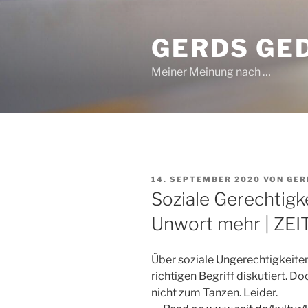
Zum
Inhalt
GERDS GE
springen
Meiner Meinung nach …
VERÖFFENTLICHT
14. SEPTEMBER 2020
VON
GER
AM
Soziale Gerechtigke
Unwort mehr | ZE
Über soziale Ungerechtigkeite
richtigen Begriff diskutiert. Do
nicht zum Tanzen. Leider.