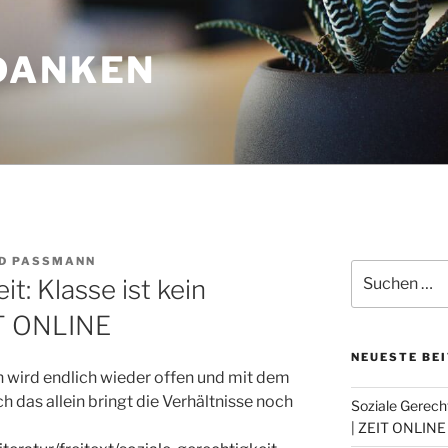
DANKEN
D PASSMANN
Suchen
it: Klasse ist kein
nach:
IT ONLINE
NEUESTE BE
n wird endlich wieder offen und mit dem
ch das allein bringt die Verhältnisse noch
Soziale Gerecht
| ZEIT ONLINE